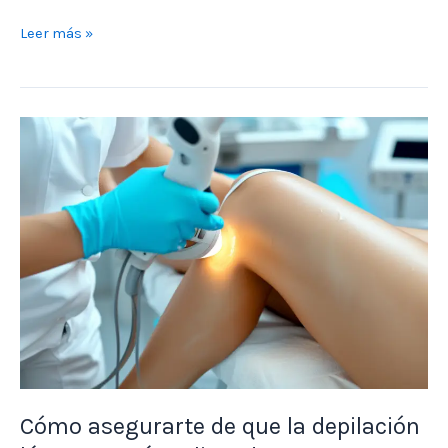
Leer más »
Cómo
asegurarte
de
que
la
depilación
láser
se
está
realizando
correctamente.
Cómo asegurarte de que la depilación