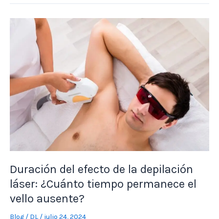
Duración
del
efecto
de
la
depilación
láser:
¿Cuánto
tiempo
permanece
el
vello
ausente?
Duración del efecto de la depilación
láser: ¿Cuánto tiempo permanece el
vello ausente?
Blog
/
DL
/
julio 24, 2024