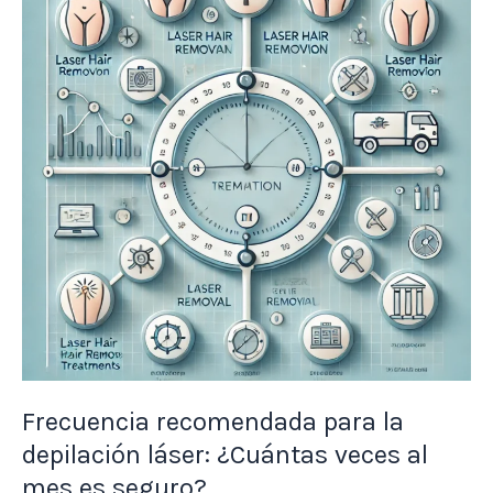
la
depilación
láser:
¿Cuántas
veces
al
mes
es
seguro?
Frecuencia recomendada para la
depilación láser: ¿Cuántas veces al
mes es seguro?