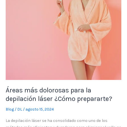
depilación
láser
¿Cómo
prepararte?
Áreas más dolorosas para la
depilación láser ¿Cómo prepararte?
Blog
/
DL
/
agosto 15, 2024
La depilación láser se ha consolidado como uno de los