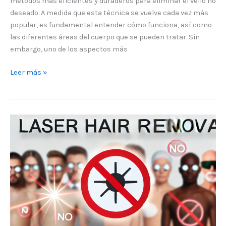
métodos más eficientes y duraderos para eliminar el vello no
deseado. A medida que esta técnica se vuelve cada vez más
popular, es fundamental entender cómo funciona, así como
las diferentes áreas del cuerpo que se pueden tratar. Sin
embargo, uno de los aspectos más
Leer más »
¿Quién
no
es
apto
para
la
depilación
láser?
Condiciones