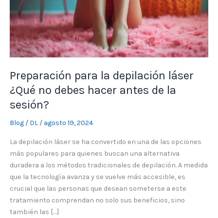
¿Qué
no
debes
hacer
antes
de
Preparación para la depilación láser
la
¿Qué no debes hacer antes de la
sesión?
sesión?
Blog
/
DL
/
agosto 19, 2024
La depilación láser se ha convertido en una de las opciones
más populares para quienes buscan una alternativa
duradera a los métodos tradicionales de depilación. A medida
que la tecnología avanza y se vuelve más accesible, es
crucial que las personas que desean someterse a este
tratamiento comprendan no solo sus beneficios, sino
también las […]