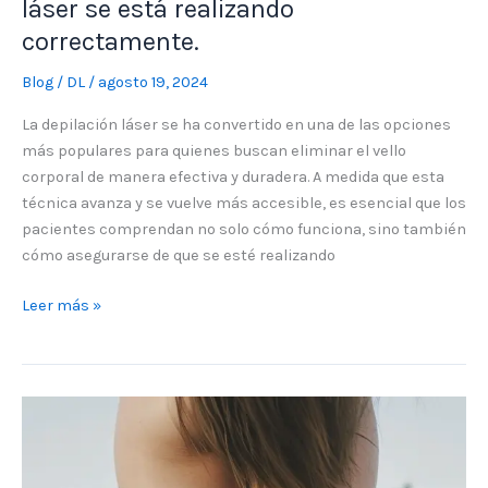
láser se está realizando
correctamente.
Blog
/
DL
/
agosto 19, 2024
La depilación láser se ha convertido en una de las opciones
más populares para quienes buscan eliminar el vello
corporal de manera efectiva y duradera. A medida que esta
técnica avanza y se vuelve más accesible, es esencial que los
pacientes comprendan no solo cómo funciona, sino también
cómo asegurarse de que se esté realizando
Leer más »
Crecimiento
del
vello
después