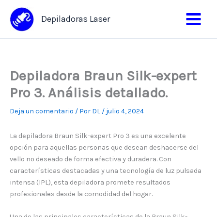
Ir
al
Depiladoras Laser
contenido
Depiladora Braun Silk-expert
Pro 3. Análisis detallado.
Deja un comentario
/ Por
DL
/
julio 4, 2024
La depiladora Braun Silk-expert Pro 3 es una excelente
opción para aquellas personas que desean deshacerse del
vello no deseado de forma efectiva y duradera. Con
características destacadas y una tecnología de luz pulsada
intensa (IPL), esta depiladora promete resultados
profesionales desde la comodidad del hogar.
Una de las principales características de la Braun Silk-