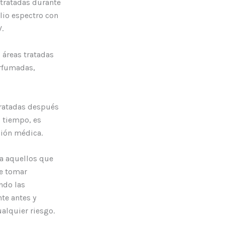
 tratadas durante
lio espectro con
.
 áreas tratadas
erfumadas,
tratadas después
 tiempo, es
ción médica.
ra aquellos que
te tomar
ndo las
te antes y
alquier riesgo.