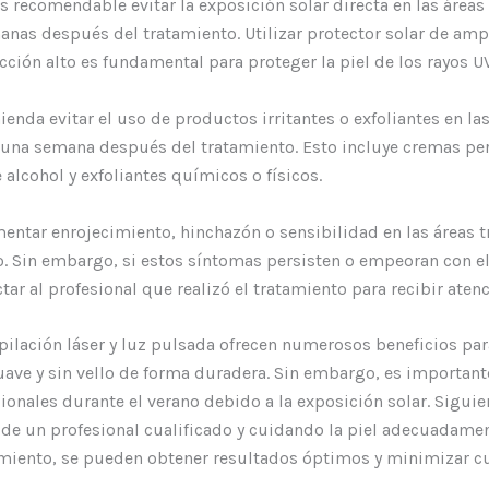
s recomendable evitar la exposición solar directa en las áreas
nas después del tratamiento. Utilizar protector solar de amp
cción alto es fundamental para proteger la piel de los rayos UV
nda evitar el uso de productos irritantes o exfoliantes en las
 una semana después del tratamiento. Esto incluye cremas p
 alcohol y exfoliantes químicos o físicos.
entar enrojecimiento, hinchazón o sensibilidad en las áreas 
. Sin embargo, si estos síntomas persisten o empeoran con el
ar al profesional que realizó el tratamiento para recibir aten
pilación láser y luz pulsada ofrecen numerosos beneficios pa
uave y sin vello de forma duradera. Sin embargo, es importan
ionales durante el verano debido a la exposición solar. Siguie
e un profesional cualificado y cuidando la piel adecuadamen
miento, se pueden obtener resultados óptimos y minimizar cu