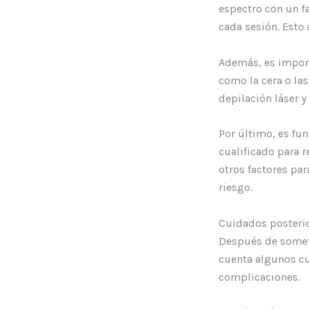
espectro con un fa
cada sesión. Esto 
Además, es import
como la cera o la
depilación láser y
Por último, es fu
cualificado para re
otros factores pa
riesgo.
Cuidados posterio
Después de somete
cuenta algunos cu
complicaciones.