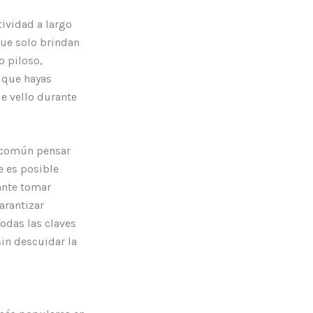
tividad a largo
que solo brindan
o piloso,
z que hayas
de vello durante
s común pensar
ue es posible
tante tomar
arantizar
odas las claves
sin descuidar la