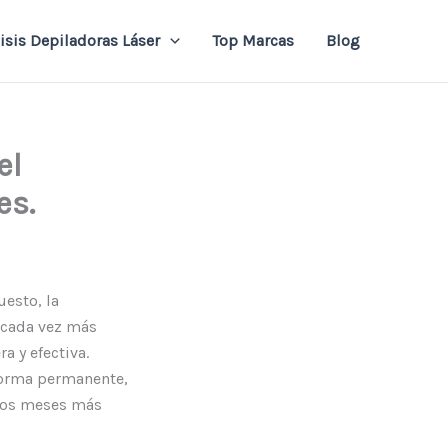
isis Depiladoras Láser
Top Marcas
Blog
el
es.
uesto, la
e cada vez más
a y efectiva.
 forma permanente,
 los meses más