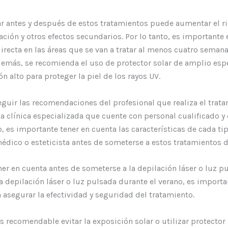
ar antes y después de estos tratamientos puede aumentar el r
ción y otros efectos secundarios. Por lo tanto, es importante e
directa en las áreas que se van a tratar al menos cuatro seman
demás, se recomienda el uso de protector solar de amplio esp
ón alto para proteger la piel de los rayos UV.
guir las recomendaciones del profesional que realiza el tratam
na clínica especializada que cuente con personal cualificado y
 es importante tener en cuenta las características de cada tip
médico o esteticista antes de someterse a estos tratamientos d
ner en cuenta antes de someterse a la depilación láser o luz p
la depilación láser o luz pulsada durante el verano, es import
 asegurar la efectividad y seguridad del tratamiento.
s recomendable evitar la exposición solar o utilizar protector