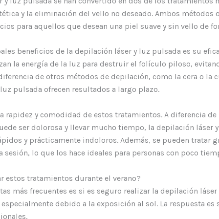
er y luz pulsada se han convertido en dos de los tratamientos
stética y la eliminación del vello no deseado. Ambos métodos 
ios para aquellos que desean una piel suave y sin vello de f
ales beneficios de la depilación láser y luz pulsada es su efica
zan la energía de la luz para destruir el folículo piloso, evitan
 diferencia de otros métodos de depilación, como la cera o la cu
 luz pulsada ofrecen resultados a largo plazo.
la rapidez y comodidad de estos tratamientos. A diferencia de 
uede ser dolorosa y llevar mucho tiempo, la depilación láser 
pidos y prácticamente indoloros. Además, se pueden tratar g
a sesión, lo que los hace ideales para personas con poco tiem
ar estos tratamientos durante el verano?
as más frecuentes es si es seguro realizar la depilación láser
 especialmente debido a la exposición al sol. La respuesta es 
ionales.