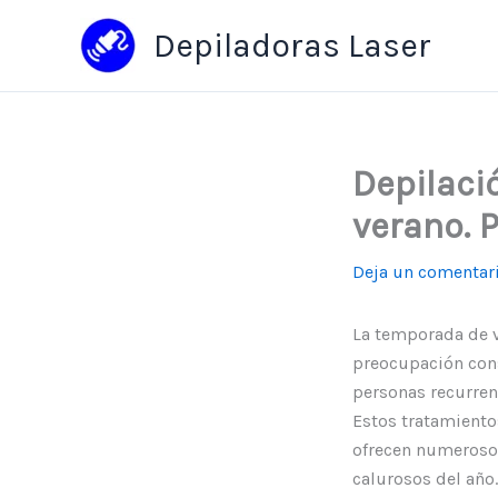
Ir
Depiladoras Laser
al
contenido
Depilaci
verano. 
Deja un comentar
La temporada de v
preocupación const
personas recurren 
Estos tratamiento
ofrecen numerosos
calurosos del año.