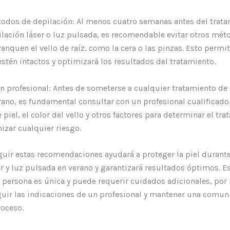
étodos de depilación: Al menos cuatro semanas antes del trat
ilación láser o luz pulsada, es recomendable evitar otros mét
anquen el vello de raíz, como la cera o las pinzas. Esto permit
estén intactos y optimizará los resultados del tratamiento.
un profesional: Antes de someterse a cualquier tratamiento de 
rano, es fundamental consultar con un profesional cualificado.
e piel, el color del vello y otros factores para determinar el t
zar cualquier riesgo.
guir estas recomendaciones ayudará a proteger la piel durante
er y luz pulsada en verano y garantizará resultados óptimos. 
 persona es única y puede requerir cuidados adicionales, por 
ir las indicaciones de un profesional y mantener una comuni
roceso.