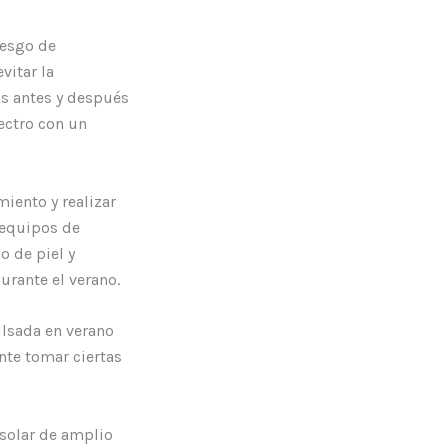
iesgo de
vitar la
as antes y después
ectro con un
iento y realizar
 equipos de
o de piel y
urante el verano.
ulsada en verano
ante tomar ciertas
 solar de amplio