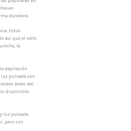
 más populares en
ofrecen
orma duradera.
cia. Estos
do así que el vello
chilla, la
la depilación
y luz pulsada son
randes áreas del
po disponible.
 y luz pulsada
sí, pero con